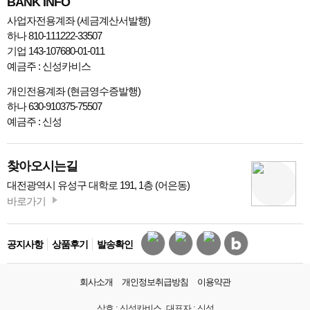
BANK INFO
사업자전용계좌 (세금계산서발행)
하나 810-111222-33507
기업 143-107680-01-011
예금주 : 신성카비스
개인전용계좌 (현금영수증발행)
하나 630-910375-75507
예금주 : 신성
찾아오시는길
대전광역시 유성구 대학로 191, 1층 (어은동)
바로가기
공지사항
상품후기
발송확인
회사소개
개인정보취급방침
이용약관
상호 :
신성카비스
대표자 :
신성