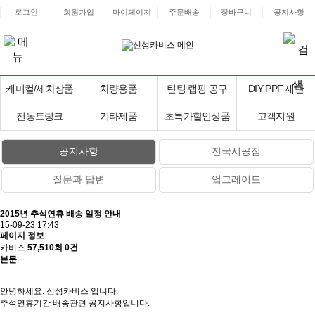
로그인
회원가입
마이페이지
주문배송
장바구니
공지사항
케미컬/세차상품
차량용품
틴팅 랩핑 공구
DIY PPF 재단
전동트렁크
기타제품
초특가할인상품
고객지원
공지사항
전국시공점
질문과 답변
업그레이드
2015년 추석연휴 배송 일정 안내
15-09-23 17:43
페이지 정보
카비스
57,510회
0건
본문
안녕하세요. 신성카비스 입니다.
추석연휴기간 배송관련 공지사항입니다.