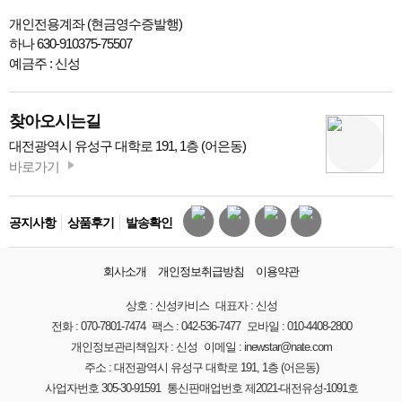
개인전용계좌 (현금영수증발행)
하나 630-910375-75507
예금주 : 신성
찾아오시는길
대전광역시 유성구 대학로 191, 1층 (어은동)
바로가기
공지사항
상품후기
발송확인
회사소개
개인정보취급방침
이용약관
상호 :
신성카비스
대표자 :
신성
전화 :
070-7801-7474
팩스 :
042-536-7477
모바일 :
010-4408-2800
개인정보관리책임자 :
신성
이메일 :
inewstar@nate.com
주소 :
대전광역시 유성구 대학로 191, 1층 (어은동)
사업자번호
305-30-91591
통신판매업번호
제2021-대전유성-1091호