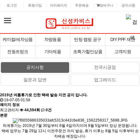
로그인
회원가입
마이페이지
주문배송
장바구니
공지사항
케미컬/세차상품
차량용품
틴팅 랩핑 공구
DIY PPF 재단
전동트렁크
기타제품
초특가할인상품
고객지원
공지사항
전국시공점
질문과 답변
업그레이드
2019년 여름휴가로 인한 택배 발송 지연 공지 입니다.
19-07-05 01:58
페이지 정보
최고관리자
44,594회
0건
본문
하계휴가는 2019년 7월 30일부터 8월 4일까지이며 8월 5일부터 정상 운영됩니다.
택배 업무는 7월 29일 12시 이전주문건 까지 발송, 휴가 이후는 8월 5일 이후부터 순
차배송 예정입니다.