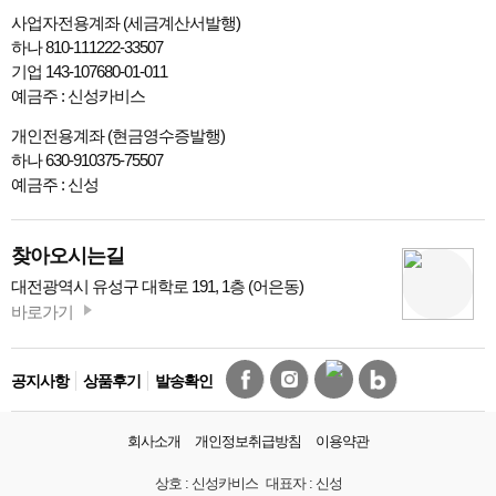
사업자전용계좌 (세금계산서발행)
하나 810-111222-33507
기업 143-107680-01-011
예금주 : 신성카비스
개인전용계좌 (현금영수증발행)
하나 630-910375-75507
예금주 : 신성
찾아오시는길
대전광역시 유성구 대학로 191, 1층 (어은동)
바로가기
공지사항
상품후기
발송확인
회사소개
개인정보취급방침
이용약관
상호 :
신성카비스
대표자 :
신성