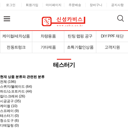
로그인
회원가입
마이페이지
주문배송
장바구니
공지사항
케미컬/세차상품
차량용품
틴팅 랩핑 공구
DIY PPF 재단
전동트렁크
기타제품
초특가할인상품
고객지원
테스터기
현재 상품 분류와 관련된 분류
전체 (
196
)
스퀴지/블레이드 (64)
하드/소프트카드 (44)
칼/스크레퍼 (26)
시공공구 (35)
케미컬 (10)
스프레이 (9)
테스터기 (0)
청소도구 (6)
디테일링 (0)