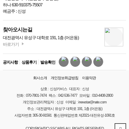
하나 630-910375-75507
예금주 : 신성
찾아오시는길
대전광역시 유성구 대학로 191, 1층 (어은동)
바로가기
공지사항
상품후기
발송확인
회사소개
개인정보취급방침
이용약관
상호 :
신성카비스
대표자 :
신성
전화 :
070-7801-7474
팩스 :
042-536-7477
모바일 :
010-4408-2800
개인정보관리책임자 :
신성
이메일 :
inewstar@nate.com
주소 :
대전광역시 유성구 대학로 191, 1층 (어은동)
사업자번호
305-30-91591
통신판매업번호
제2021-대전유성-1091호
COPYRIGHT(C) SSCABIS ALL RIGHTS RESERVED